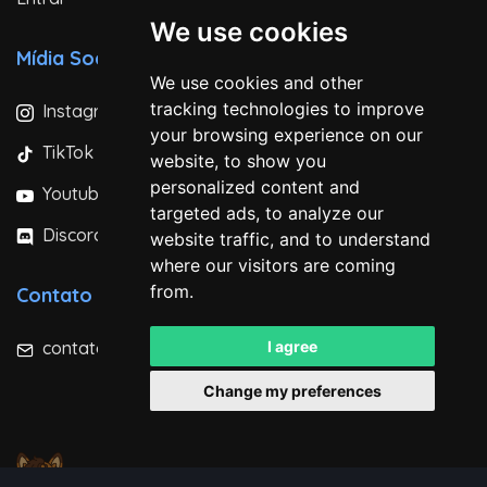
We use cookies
Mídia Social
We use cookies and other
tracking technologies to improve
Instagram
your browsing experience on our
TikTok
website, to show you
personalized content and
Youtube
targeted ads, to analyze our
Discord
website traffic, and to understand
where our visitors are coming
from.
Contato
contato@minecraft-brasil.com
I agree
Change my preferences
Minecraft Brasil - Server © 2023 - 2026
Não somos afiliados à Microsoft ou Mojang AB.