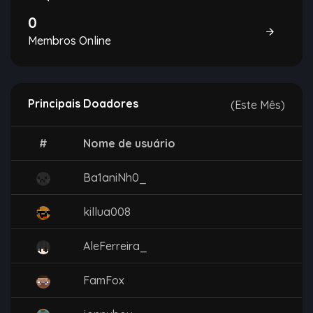
0
Membros Online
Principais Doadores
(Este Mês)
#
Nome de usuário
Ba1aniNh0_
killua008
AleFerreira_
FamFox